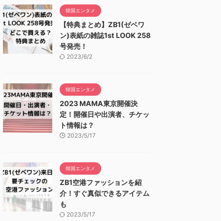
韓国エンタメ
【特典まとめ】ZB1(ゼベワ
ン)表紙の雑誌1st LOOK 258
号発売！
2023/6/2
韓国エンタメ
2023 MAMA東京開催決
定！開催日や出演者、チケッ
ト情報は？
2023/5/17
韓国エンタメ
ZB1空港ファッションを紹
介！すぐ真似できるアイテム
も
2023/5/17