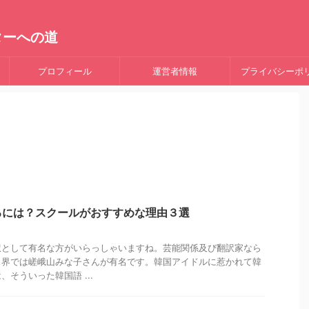
ターへの道
プロフィール
運営者情報
プライバシーポ
るには？スクールがおすすめな理由３選
訳として有名な方がいらっしゃいますね。芸能関係及び翻訳家なら
ス界では嵯峨山みな子さんが有名です。韓国アイドルに惹かれて韓
そういった韓国語 ...